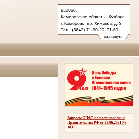
650056,
Кемеровская область - Кузбасс,
г. Кемерово, пр. Химиков, д. 9
Тел.: (3842) 71-60-20, 71-60-
22 (т/ф.)
развернуть
oblsud.kmr@sudrf.ru
Запросы ОПФР по постановлению
Правительства РФ от 28.06.2021 №
1037