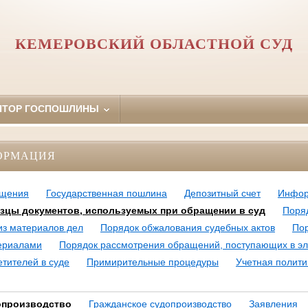
КЕМЕРОВСКИЙ ОБЛАСТНОЙ СУД
ЯТОР ГОСПОШЛИНЫ
ОРМАЦИЯ
ащения
Государственная пошлина
Депозитный счет
Инфор
зцы документов, используемых при обращении в суд
Поряд
из материалов дел
Порядок обжалования судебных актов
Пор
ериалами
Порядок рассмотрения обращений, поступающих в э
тителей в суде
Примирительные процедуры
Учетная полити
опроизводство
Гражданское судопроизводство
Заявления