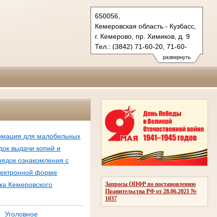
650056,
Кемеровская область - Кузбасс,
г. Кемерово, пр. Химиков, д. 9
Тел.: (3842) 71-60-20, 71-60-
22 (т/ф.)
развернуть
oblsud.kmr@sudrf.ru
мация для малобильных
ок выдачи копий и
ядок ознакомления с
лектронной форме
Запросы ОПФР по постановлению
ка Кемеровского
Правительства РФ от 28.06.2021 №
1037
Уголовное