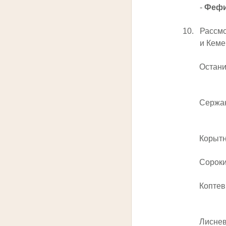
-
Фефи
10.
Рассмо
и Кеме
Останина
Сержантов
Корытнико
Сорокин 
Коптев Ал
Лисневск