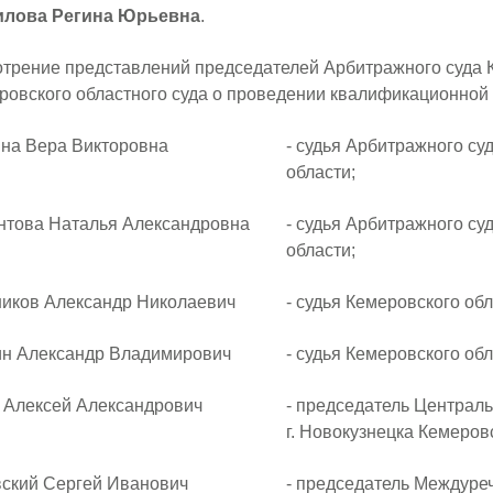
лова Регина Юрьевна
.
трение представлений председателей Арбитражного суда 
ровского областного суда о проведении квалификационной 
 Вера Викторовна
- судья Арбитражного су
области;
а Наталья Александровна
- судья Арбитражного су
области;
в Александр Николаевич
- судья Кемеровского обл
Александр Владимирович
- судья Кемеровского обл
ексей Александрович
- председатель Централь
г. Новокузнецка Кемеров
ий Сергей Иванович
- председатель Междуреч