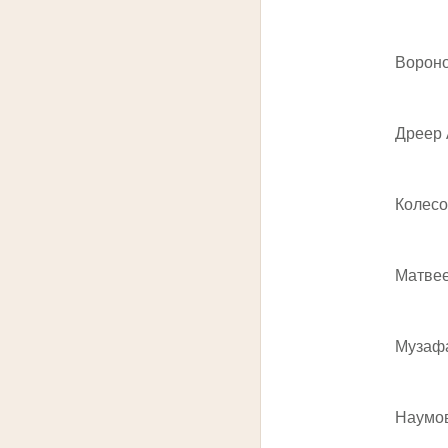
Воронович
Дреер Ан
Колесова
Матвеева
Музафаро
Наумова 