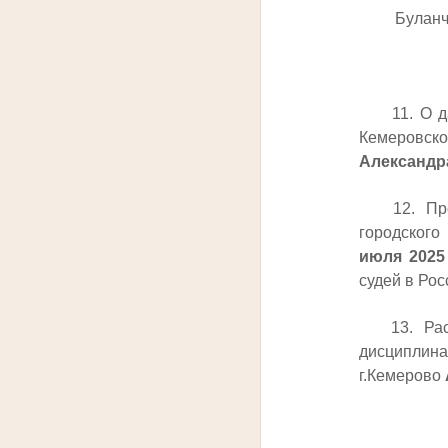
Буланчико
11. О дач
Кемеровско
Александр
12. Прекр
городског
июля
2025
судей в Рос
13. Рассм
дисципли
г.Кемерово