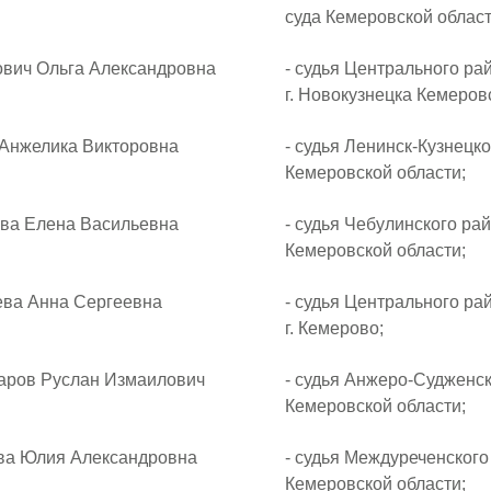
суда Кемеровской област
 Ольга Александровна
- судья Центрального ра
г. Новокузнецка Кемеров
желика Викторовна
- судья Ленинск-Кузнецко
Кемеровской области;
 Елена Васильевна
- судья Чебулинского ра
Кемеровской области;
 Анна Сергеевна
- судья Центрального ра
г. Кемерово;
в Руслан Измаилович
- судья Анжеро-Судженск
Кемеровской области;
Юлия Александровна
- судья Междуреченского
Кемеровской области;