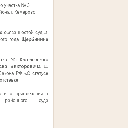
го участка № 3
йона г. Кемерово.
 обязанностей судьи
ого года
Щербинина
ка N5 Киселевского
ана Викторовича
11
 Закона РФ «О статусе
отставке.
ти о привлечении к
о районного суда