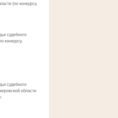
асти (по конкурсу,
дьи судебного
о конкурсу,
дьи судебного
емеровской области
: