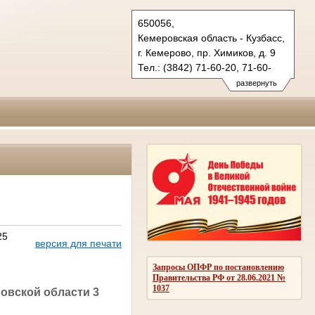
650056,
Кемеровская область - Кузбасс,
г. Кемерово, пр. Химиков, д. 9
Тел.: (3842) 71-60-20, 71-60-
22 (т/ф.)
развернуть
oblsud.kmr@sudrf.ru
25
версия для печати
Запросы ОПФР по постановлению
Правительства РФ от 28.06.2021 №
1037
овской области 3