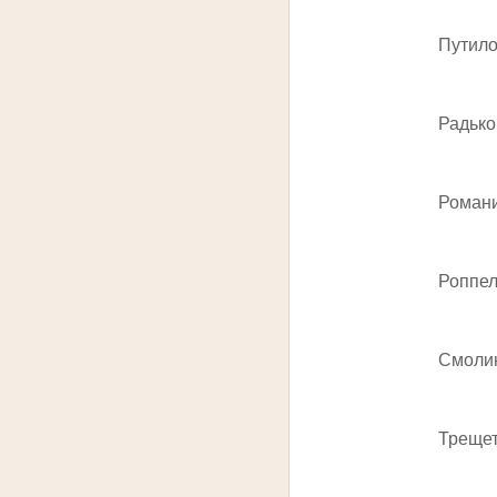
Путилова
Радькова
Романина
Роппель А
Смолин С
Трещетки