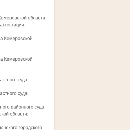
Кемеровской области
аттестации:
да Кемеровской
да Кемеровской
астного суда;
астного суда;
ного районного суда
ской области;
енского городского