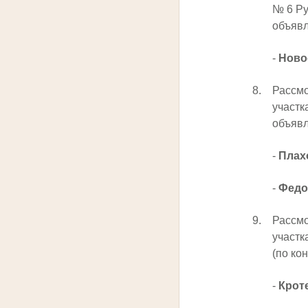
№ 6 Ру
объявл
-
Ново
8.
Рассмо
участк
объявл
-
Плах
-
Федо
9.
Рассмо
участк
(по ко
-
Крот