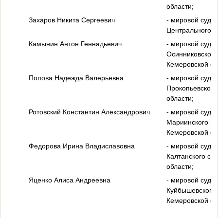
области;
Захаров Никита Сергеевич
- мировой судья
Центрального с
Камынин Антон Геннадьевич
- мировой судья
Осинниковского
Кемеровской об
Попова Надежда Валерьевна
- мировой судья
Прокопьевского
области;
Ротовский Константин Александрович
- мировой судья
Мариинского го
Кемеровской об
Федорова Ирина Владиславовна
- мировой судья
Калтанского су
области;
Яценко Алиса Андреевна
- мировой судья
Куйбышевского 
Кемеровской об