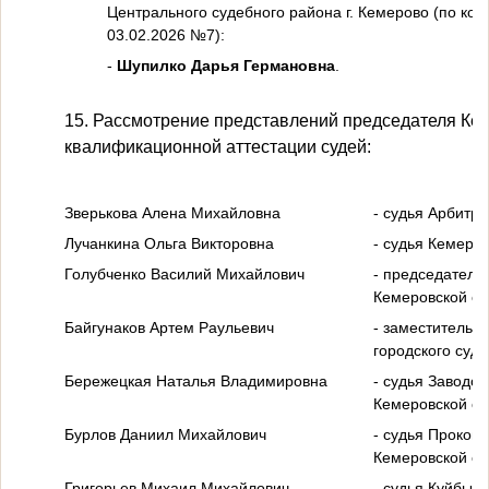
Центрального судебного района г. Кемерово (по конк
03.02.2026 №7):
-
Шупилко Дарья Германовна
.
15. Рассмотрение представлений председателя Кем
квалификационной аттестации судей:
Зверькова Алена Михайловна
- судья Арбитр
Лучанкина Ольга Викторовна
- судья Кемеров
Голубченко Василий Михайлович
- председатель 
Кемеровской об
Байгунаков Артем Раульевич
- заместитель 
городского суда
Бережецкая Наталья Владимировна
- судья Заводск
Кемеровской об
Бурлов Даниил Михайлович
- судья Прокопь
Кемеровской об
Григорьев Михаил Михайлович
- судья Куйбыш