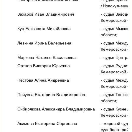
г.Новокузнецка 
Захаров Иван Владимирович
- судья Заводск
Кемеровской об
Куц Елизавета Михайловна
- судья Мысковс
области;
Левкина Ирина Валерьевна
- судья Междуре
Кемеровской об
Маркова Наталья Васильевна
- судья Централ
Ортнер Виктория Юрьевна
- судья Рудничн
Кемеровской об
Пестова Алина Андреевна
- судья Междуре
Кемеровской об
Почуева Екатерина Владимировна
- судья Топкинс
области;
Сибирякова Александра Владимировна
- судья Кузнецк
Кемеровской об
Акимова Екатерина Сергеевна
- мировой судья
судебного райо