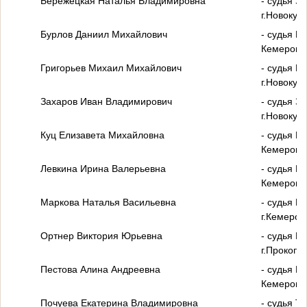
Бережецкая Наталья Владимировна
- судья З
г.Новокуз
Бурлов Даниил Михайлович
- судья П
Кемеровск
Григорьев Михаил Михайлович
- судья К
г.Новокуз
Захаров Иван Владимирович
- судья З
г.Новокуз
Куц Елизавета Михайловна
- судья М
Кемеровск
Левкина Ирина Валерьевна
- судья М
Кемеровск
Маркова Наталья Васильевна
- судья Ц
г.Кемеров
Ортнер Виктория Юрьевна
- судья Р
г.Прокопь
Пестова Алина Андреевна
- судья М
Кемеровск
Почуева Екатерина Владимировна
- судья Т