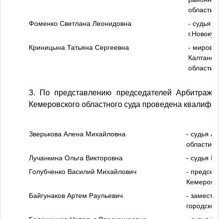
области;
Фоменко Светлана Леонидовна
- судья 
г.Новоку
Криницына Татьяна Сергеевна
- мирово
Калтанск
области.
3. По представлению председателей Арбитражно
Кемеровского областного суда проведена квалифик
Зверькова Алена Михайловна
- судья А
области;
Лучанкина Ольга Викторовна
- судья К
Голубченко Василий Михайлович
- председ
Кемеровск
Байгунаков Артем Раульевич
- замести
городског