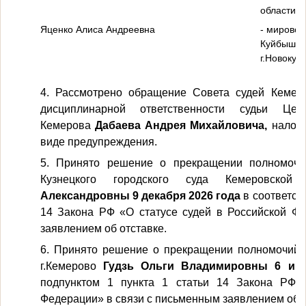
области;
Яценко Алиса Андреевна
- мировой
Куйбышевс
г.Новокуз
4. Рассмотрено обращение Cовета судей Кемеро
дисциплинарной ответственности судьи Цен
Кемерова
Дабаева Андрея Михайловича,
налож
виде предупреждения.
5. Принято решение о прекращении полномочий
Кузнецкого городского суда Кемеровско
Александровны 9 декабря 2026 года
в соответст
14 Закона РФ «О статусе судей в Российской Ф
заявлением об отставке.
6. Принято решение о прекращении полномочий с
г.Кемерово
Гудзь Ольги Владимировны 6 ию
подпунктом 1 пункта 1 статьи 14 Закона РФ 
Федерации» в связи с письменным заявлением об о