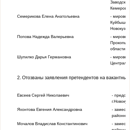
Заводског
Кемеровск
Семерикова Елена Анатольевна
- мировой
Куйбышевс
Новокузне
Попова Надежда Валерьевна
- мировой
Прокопьев
области;
Шупилко Дарья Германовна
- мировой
Центральн
2. Отозваны заявления претендентов на вакантные
Евсеев Сергей Николаевич
- предсе
г.Новоку
Яхонтова Евгения Александровна
- замест
районного
Мочалов Владислав Константинович
- замест
районног