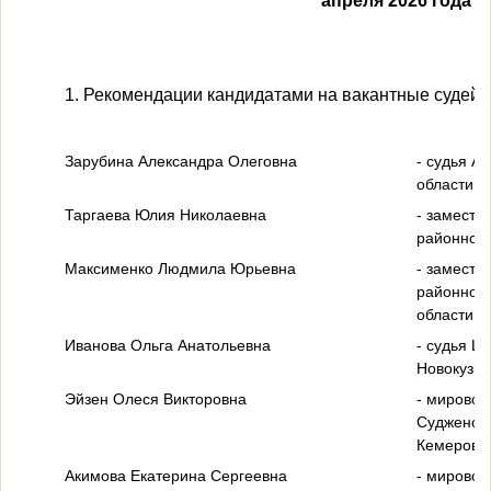
апреля 2026 года
1. Рекомендации кандидатами на вакантные судейс
Зарубина Александра Олеговна
- судья А
области;
Таргаева Юлия Николаевна
- замести
районного
Максименко Людмила Юрьевна
- замести
районного
области;
Иванова Ольга Анатольевна
- судья Це
Новокузне
Эйзен Олеся Викторовна
- мировой
Судженско
Кемеровск
Акимова Екатерина Сергеевна
- мировой