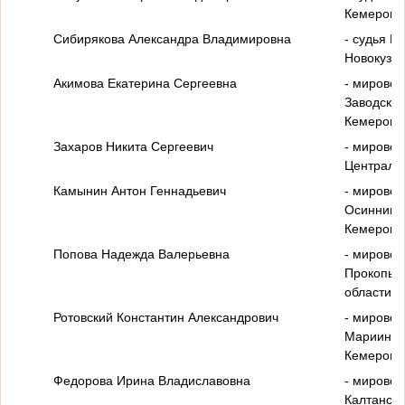
Кемеровск
Сибирякова Александра Владимировна
- судья Ку
Новокузне
Акимова Екатерина Сергеевна
- мировой
Заводског
Кемеровск
Захаров Никита Сергеевич
- мировой
Центральн
Камынин Антон Геннадьевич
- мировой
Осинников
Кемеровск
Попова Надежда Валерьевна
- мировой
Прокопьев
области;
Ротовский Константин Александрович
- мировой
Мариинско
Кемеровск
Федорова Ирина Владиславовна
- мировой
Калтанско