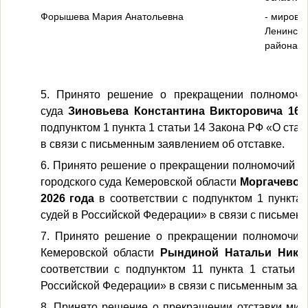
Форышева Мария Анатольевна
- мирово
Ленинск-
района К
5. Принято решение о прекращении полномочий
суда
Зиновьева Константина Викторовича
16
подпунктом 1 пункта 1 статьи 14 Закона РФ «О ста
в связи с письменным заявлением об отставке.
6. Принято решение о прекращении полномочий су
городского суда Кемеровской области
Моргачевой
2026
года
в соответствии с подпунктом 1 пункта
судей в Российской Федерации» в связи с письмен
7. Принято решение о прекращении полномочий 
Кемеровской области
Рындиной Натальи Ник
соответствии с подпунктом 11 пункта 1 статьи 
Российской Федерации» в связи с письменным заяв
8. Принято решение о прекращении отставки мир