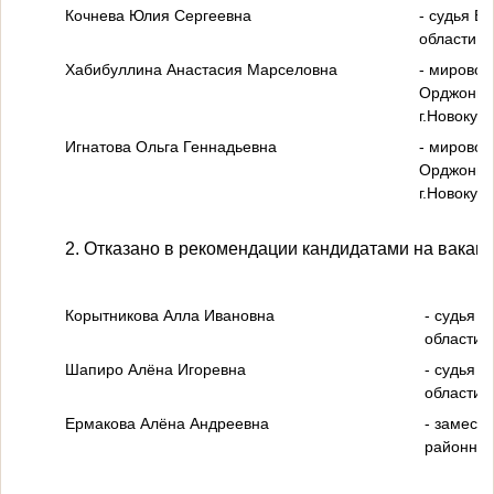
Кочнева Юлия Сергеевна
- судья Б
области;
Хабибуллина Анастасия Марселовна
- мировой
Орджоники
г.Новокуз
Игнатова Ольга Геннадьевна
- мировой
Орджоники
г.Новокуз
2. Отказано в рекомендации кандидатами на вакан
Корытникова Алла Ивановна
- судья 
области;
Шапиро Алёна Игоревна
- судья 
области;
Ермакова Алёна Андреевна
- замест
районного