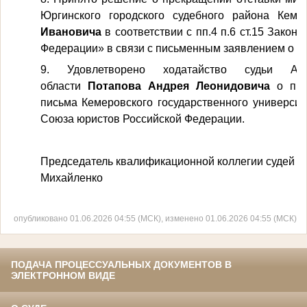
Юргинского городского судебного района Кем
Ивановича
в соответствии с пп.4 п.6 ст.15 Закон
Федерации» в связи с письменным заявлением о п
9. Удовлетворено ходатайство судьи Арб
области
Потапова Андрея Леонидовича
о при
письма Кемеровского государственного универси
Союза юристов Российской Федерации.
Председатель квалификационной коллегии судей Ке
Михайленко
опубликовано 01.06.2026 04:55 (МСК), изменено 01.06.2026 04:55 (МСК)
ПОДАЧА ПРОЦЕССУАЛЬНЫХ ДОКУМЕНТОВ В
ЭЛЕКТРОННОМ ВИДЕ