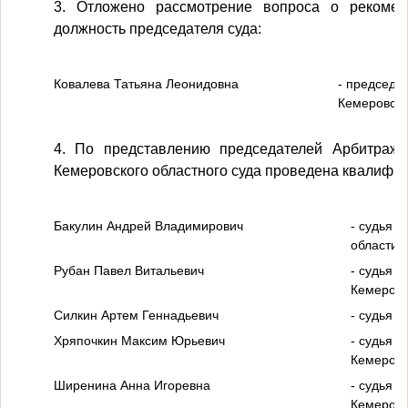
3. Отложено рассмотрение вопроса о рекомен
должность председателя суда:
Ковалева Татьяна Леонидовна
- председа
Кемеровско
4. По представлению председателей Арбитражн
Кемеровского областного суда проведена квалифик
Бакулин Андрей Владимирович
- судья 
области;
Рубан Павел Витальевич
- судья К
Кемеровс
Силкин Артем Геннадьевич
- судья Л
Хряпочкин Максим Юрьевич
- судья Б
Кемеровс
Ширенина Анна Игоревна
- судья Т
Кемеровс