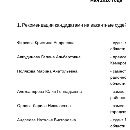
мая 2026 года
1. Рекомендации кандидатами на вакантные судейс
Фирсова Кристина Андреевна
- судья А
области;
Алиудинова Галина Альбертовна
- председ
Кемеровск
Полякова Марина Анатольевна
- замести
районного
области;
Александрова Юлия Геннадьевна
- замести
районного
Орлова Лариса Николаевна
- замести
городског
Андреева Наталья Викторовна
- судья Б
области;