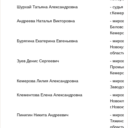
Шурхай Татьяна Александровна
- судья 
г.Кемеров
Андреева Наталья Викторовна
- мирово
Беловско
Кемеровс
Бурягина Екатерина Евгеньевна
- мирово
Новокузн
области;
Зуев Денис Сергеевич
- мирово
Промышле
Кемеровс
Кемерова Лилия Александровна
- мирово
Заводско
Клементова Елена Александровна
- мирово
Новоильи
г.Новоку
Пинигин Никита Андреевич
- мирово
Тяжинско
области;