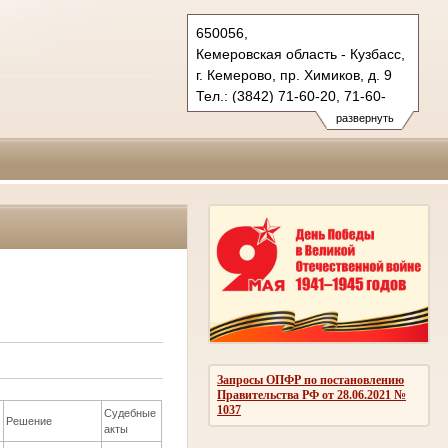
650056,
Кемеровская область - Кузбасс,
г. Кемерово, пр. Химиков, д. 9
Тел.: (3842) 71-60-20, 71-60-
22 (т/ф.)
развернуть
oblsud.kmr@sudrf.ru
Запросы ОПФР по постановлению
Правительства РФ от 28.06.2021 №
1037
Судебные
Решение
акты