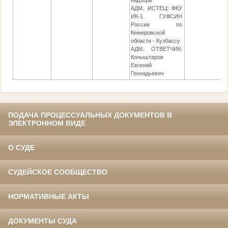
надзора
АДМ. ИСТЕЦ: ФКУ
ИК-1 ГУФСИН
России по
Кемеровской
области - Кузбассу
АДМ. ОТВЕТЧИК:
Коныштаров
Евгений
Геннадьевич
ПОДАЧА ПРОЦЕССУАЛЬНЫХ ДОКУМЕНТОВ В
ЭЛЕКТРОННОМ ВИДЕ
О СУДЕ
СУДЕЙСКОЕ СООБЩЕСТВО
НОРМАТИВНЫЕ АКТЫ
ДОКУМЕНТЫ СУДА