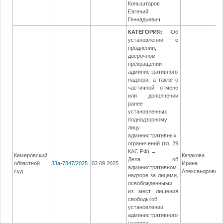
Коныштаров
Евгений
Геннадьевич
КАТЕГОРИЯ:
Об
установлении, о
продлении,
досрочном
прекращении
административного
надзора, а также о
частичной отмене
или дополнении
ранее
установленных
поднадзорному
лицу
административных
ограничений (гл. 29
КАС РФ) →
Кемеровский
Казакова
Дела об
областной
33а-7847/2025
03.09.2025
Ирина
административном
суд
Александровна
надзоре за лицами,
освобожденными
из мест лишения
свободы:об
установлении
административного