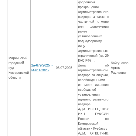
досрочном
прекращении
административного
надзора, а также о
частичной отмене
или дополнении
ранее
установленных
поднадзорному
лицу
административных
ограничений (гл. 29
Мариинский
КАС РФ) →
городской
Байгунаков
2а-679/2025 ~
Дела об
суд
03.07.2025
Артем
М-611/2025
административном
Кемеровской
Раульевич
надзоре за лицами,
области
освобожденными
из мест лишения
свободы:об
установлении
административного
надзора
АДМ. ИСТЕЦ: ФКУ
ИК-1 ГУФСИН
России по
Кемеровской
области - Кузбассу
АДМ. ОТВЕТЧИК: