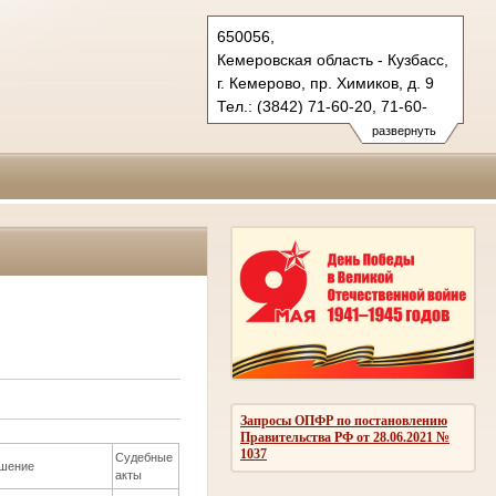
650056,
Кемеровская область - Кузбасс,
г. Кемерово, пр. Химиков, д. 9
Тел.: (3842) 71-60-20, 71-60-
22 (т/ф.)
развернуть
oblsud.kmr@sudrf.ru
Запросы ОПФР по постановлению
Правительства РФ от 28.06.2021 №
1037
Судебные
шение
акты