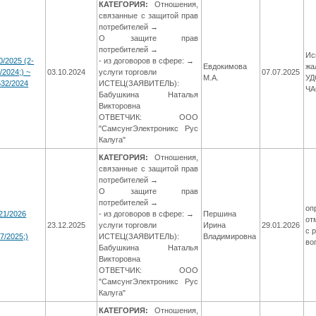
КАТЕГОРИЯ:
Отношения,
связанные с защитой прав
потребителей →
О защите прав
потребителей →
Ис
0/2025 (2-
- из договоров в сфере: →
Евдокимова
жа
/2024;) ~
03.10.2024
услуги торговли
07.07.2025
М.А.
УД
32/2024
ИСТЕЦ(ЗАЯВИТЕЛЬ):
Ч
Бабушкина Наталья
Викторовна
ОТВЕТЧИК: ООО
"СамсунгЭлектроникс Рус
Калуга"
КАТЕГОРИЯ:
Отношения,
связанные с защитой прав
потребителей →
О защите прав
потребителей →
оп
21/2026
- из договоров в сфере: →
Першина
от
23.12.2025
услуги торговли
Ирина
29.01.2026
с 
7/2025;)
ИСТЕЦ(ЗАЯВИТЕЛЬ):
Владимировна
во
Бабушкина Наталья
Викторовна
ОТВЕТЧИК: ООО
"СамсунгЭлектроникс Рус
Калуга"
КАТЕГОРИЯ:
Отношения,