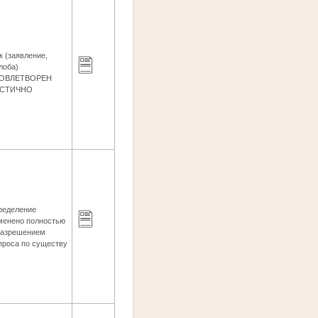
к (заявление,
лоба)
ОВЛЕТВОРЕН
АСТИЧНО
ределение
менено полностью
разрешением
проса по существу