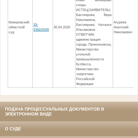
Иные жилищные
споры
ИСТЕЦ(ЗАЯВИТЕЛЬ):
Бахтиярова Вера
Николаевна,
Кемеровский
Агуреев
33-
Бахтиярова Наталья
областной
30.04.2026
Анатолий
0
5392/2026
Ильгамовна
суд
Николаевич
ОТВЕТЧИК:
администрация
города Прокопьевска,
Министерство
угольной
промышленности
Кузбасса,
Министерство
энергетики
Российской
Федерации
ПОДАЧА ПРОЦЕССУАЛЬНЫХ ДОКУМЕНТОВ В
ЭЛЕКТРОННОМ ВИДЕ
О СУДЕ