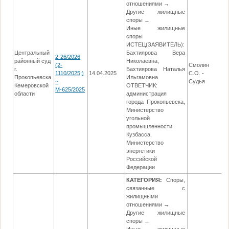
отношениями →
Другие жилищные
споры →
Иные жилищные
споры
ИСТЕЦ(ЗАЯВИТЕЛЬ):
Центральный
Бахтиярова Вера
2-26/2026
районный суд
Николаевна,
(2-
Смолин
г.
Бахтиярова Наталья
1110/2025;)
14.04.2025
С.О. -
0
Прокопьевска
Ильгамовна
~
Судья
Кемеровской
ОТВЕТЧИК:
М-625/2025
области
администрация
города Прокопьевска,
Министерство
угольной
промышленности
Кузбасса,
Министерство
энергетики
Российской
Федерации
КАТЕГОРИЯ:
Споры,
связанные с
жилищными
отношениями →
Другие жилищные
споры →