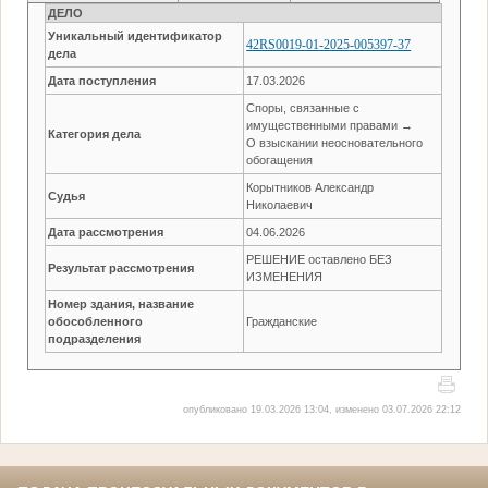
ДЕЛО
Уникальный идентификатор
42RS0019-01-2025-005397-37
дела
Дата поступления
17.03.2026
Споры, связанные с
имущественными правами →
Категория дела
О взыскании неосновательного
обогащения
Корытников Александр
Судья
Николаевич
Дата рассмотрения
04.06.2026
РЕШЕНИЕ оставлено БЕЗ
Результат рассмотрения
ИЗМЕНЕНИЯ
Номер здания, название
обособленного
Гражданские
подразделения
опубликовано 19.03.2026 13:04, изменено 03.07.2026 22:12