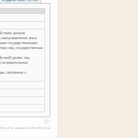
йствия) органов
о самоуправления, иных
ьными государственными
тных лиц, государственных
йствий) должн. лиц
и исправительных
ды, связанные с
026 13:14, изменено 16.06.2026 22:14