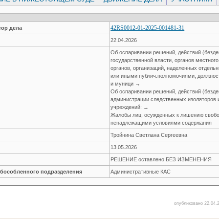
42RS0012-01-2025-001481-31
ор дела
22.04.2026
Об оспаривании решений, действий (безде
государственной власти, органов местног
органов, организаций, наделенных отдел
или иными публич.полномочиями, должнос
и муници →
Об оспаривании решений, действий (безде
администрации следственных изоляторов 
учреждений: →
Жалобы лиц, осужденных к лишению свобо
ненадлежащими условиями содержания
Тройнина Светлана Сергеевна
13.05.2026
РЕШЕНИЕ оставлено БЕЗ ИЗМЕНЕНИЯ
обособленного подразделения
Административные КАС
опубликовано 22.04.2