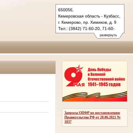
650056,
Кемеровская область - Кузбасс,
г. Кемерово, пр. Химиков, д. 9
Тел.: (3842) 71-60-20, 71-60-
22 (т/ф.)
развернуть
oblsud.kmr@sudrf.ru
Запросы ОПФР по постановлению
Правительства РФ от 28.06.2021 №
1037