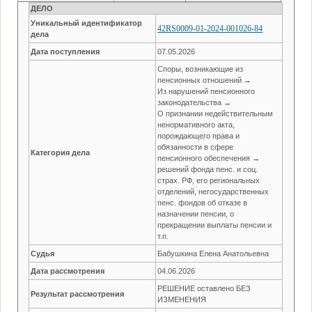
ДЕЛО
Уникальный идентификатор
42RS0009-01-2024-001026-84
дела
Дата поступления
07.05.2026
Споры, возникающие из
пенсионных отношений →
Из нарушений пенсионного
законодательства →
О признании недействительным
ненормативного акта,
порождающего права и
обязанности в сфере
Категория дела
пенсионного обеспечения →
решений фонда пенс. и соц.
страх. РФ, его региональных
отделений, негосударственных
пенс. фондов об отказе в
назначении пенсии, о
прекращении выплаты пенсии и
т.п.
Судья
Бабушкина Елена Анатольевна
Дата рассмотрения
04.06.2026
РЕШЕНИЕ оставлено БЕЗ
Результат рассмотрения
ИЗМЕНЕНИЯ