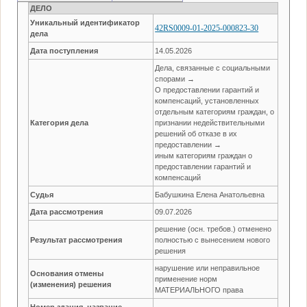
ДЕЛО
Уникальный идентификатор
42RS0009-01-2025-000823-30
дела
Дата поступления
14.05.2026
Дела, связанные с социальными
спорами →
О предоставлении гарантий и
компенсаций, установленных
отдельным категориям граждан, о
Категория дела
признании недействительными
решений об отказе в их
предоставлении →
иным категориям граждан о
предоставлении гарантий и
компенсаций
Судья
Бабушкина Елена Анатольевна
Дата рассмотрения
09.07.2026
решение (осн. требов.) отменено
Результат рассмотрения
полностью с вынесением нового
решения
нарушение или неправильное
Основания отмены
применение норм
(изменения) решения
МАТЕРИАЛЬНОГО права
Номер здания, название