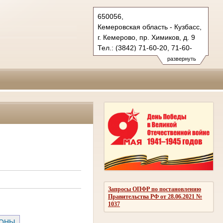
650056,
Кемеровская область - Кузбасс,
г. Кемерово, пр. Химиков, д. 9
Тел.: (3842) 71-60-20, 71-60-
22 (т/ф.)
развернуть
oblsud.kmr@sudrf.ru
Запросы ОПФР по постановлению
Правительства РФ от 28.06.2021 №
1037
РОНЫ