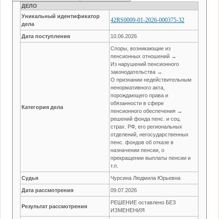
ДЕЛО
Уникальный идентификатор
42RS0009-01-2026-000375-32
дела
Дата поступления
10.06.2026
Споры, возникающие из
пенсионных отношений →
Из нарушений пенсионного
законодательства →
О признании недействительным
ненормативного акта,
порождающего права и
обязанности в сфере
Категория дела
пенсионного обеспечения →
решений фонда пенс. и соц.
страх. РФ, его региональных
отделений, негосударственных
пенс. фондов об отказе в
назначении пенсии, о
прекращении выплаты пенсии и
т.п.
Судья
Чурсина Людмила Юрьевна
Дата рассмотрения
09.07.2026
РЕШЕНИЕ оставлено БЕЗ
Результат рассмотрения
ИЗМЕНЕНИЯ