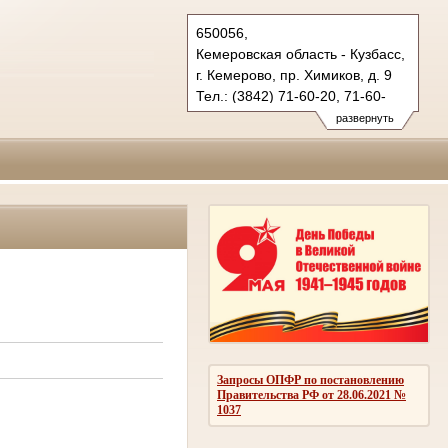
650056,
Кемеровская область - Кузбасс,
г. Кемерово, пр. Химиков, д. 9
Тел.: (3842) 71-60-20, 71-60-
22 (т/ф.)
развернуть
oblsud.kmr@sudrf.ru
Запросы ОПФР по постановлению
Правительства РФ от 28.06.2021 №
1037