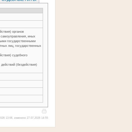
йствия) органов
о самоуправления, иных
ьными государственными
тных лиц, государственных
йствия) судебного
 действий (бездействия)
026 13:06, изменено 27.07.2026 14:55