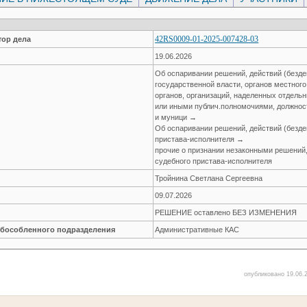
42RS0009-01-2025-007428-03
ор дела
19.06.2026
Об оспаривании решений, действий (безде
государственной власти, органов местног
органов, организаций, наделенных отдел
или иными публич.полномочиями, должнос
и муници →
Об оспаривании решений, действий (безде
пристава-исполнителя →
прочие о признании незаконными решений,
судебного пристава-исполнителя
Тройнина Светлана Сергеевна
09.07.2026
РЕШЕНИЕ оставлено БЕЗ ИЗМЕНЕНИЯ
обособленного подразделения
Административные КАС
опубликовано 19.06.2