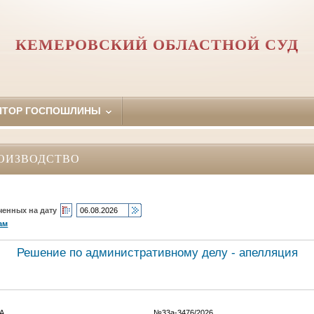
КЕМЕРОВСКИЙ ОБЛАСТНОЙ СУД
ЯТОР ГОСПОШЛИНЫ
ОИЗВОДСТВО
ченных на дату
ам
Решение по административному делу - апелляция
льманова Т.А. №33а-3476/2026