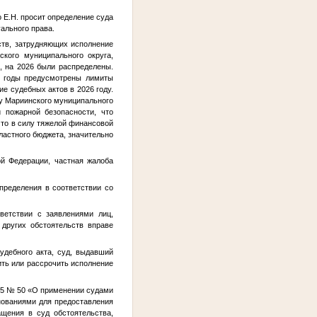
 Е.Н. просит определение суда
ального права.
ств, затрудняющих исполнение
кого муниципального округа,
, на 2026 были распределены.
8 годы предусмотрены лимиты
ие судебных актов в 2026 году.
ту Мариинского муниципального
 пожарной безопасности, что
что в силу тяжелой финансовой
ластного бюджета, значительно
ой Федерации, частная жалоба
пределения в соответствии со
ветствии с заявлениями лиц,
других обстоятельств вправе
удебного акта, суд, выдавший
ить или рассрочить исполнение
015 № 50 «О применении судами
нованиями для предоставления
щения в суд обстоятельства,