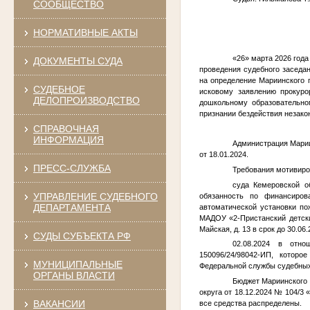
СООБЩЕСТВО
НОРМАТИВНЫЕ АКТЫ
«26» марта 2026 года
ДОКУМЕНТЫ СУДА
проведения судебного заседа
на определение Мариинского 
СУДЕБНОЕ
исковому заявлению прокуро
ДЕЛОПРОИЗВОДСТВО
дошкольному образовательно
признании бездействия незако
СПРАВОЧНАЯ
УСТАН
ИНФОРМАЦИЯ
Администрация Марии
от 18.01.2024.
ПРЕСС-СЛУЖБА
Требования мотивиро
суда Кемеровской о
УПРАВЛЕНИЕ СУДЕБНОГО
обязанность по финансиров
ДЕПАРТАМЕНТА
автоматической установки по
МАДОУ «2-Пристанский детский
Майская, д. 13 в срок до 30.06.
СУДЫ СУБЪЕКТА РФ
02.08.2024 в отно
150096/24/98042-ИП, котор
МУНИЦИПАЛЬНЫЕ
Федеральной службы судебных
ОРГАНЫ ВЛАСТИ
Бюджет Мариинского 
округа от 18.12.2024 № 104/3
ВАКАНСИИ
все средства распределены.