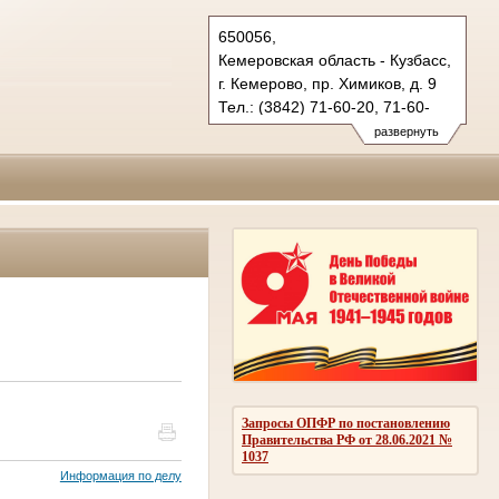
650056,
Кемеровская область - Кузбасс,
г. Кемерово, пр. Химиков, д. 9
Тел.: (3842) 71-60-20, 71-60-
22 (т/ф.)
развернуть
oblsud.kmr@sudrf.ru
Запросы ОПФР по постановлению
Правительства РФ от 28.06.2021 №
1037
Информация по делу