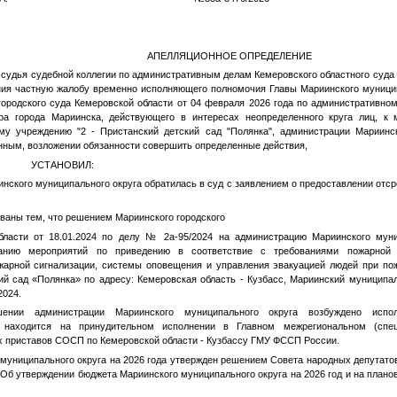
(13а-13
АПЕЛЛЯЦИОННОЕ ОПРЕДЕЛЕНИЕ
 судья судебной коллегии по административным делам Кемеровского областного суда 
ния частную жалобу временно исполняющего полномочия Главы Мариинского муницип
городского суда Кемеровской области от 04 февраля 2026 года по административно
ра города Мариинска, действующего в интересах неопределенного круга лиц, к
му учреждению "2 - Пристанский детский сад "Полянка", администрации Мариинск
нным, возложении обязанности совершить определенные действия,
ОВИЛ:
нского муниципального округа обратилась в суд с заявлением о предоставлении отс
ваны тем, что решением Мариинского городского
бласти от 18.01.2024 по делу № 2а-95/2024 на администрацию Мариинского муни
анию мероприятий по приведению в соответствие с требованиями пожарной
жарной сигнализации, системы оповещения и управления эвакуацией людей при по
 сад «Полянка» по адресу: Кемеровская область - Кузбасс, Мариинский муниципаль
2024.
шении администрации Мариинского муниципального округа возбуждено испо
ое находится на принудительном исполнении в Главном межрегиональном (спец
 приставов СОСП по Кемеровской области - Кузбассу ГМУ ФССП России.
муниципального округа на 2026 года утвержден решением Совета народных депутато
 «Об утверждении бюджета Мариинского муниципального округа на 2026 год и на планов