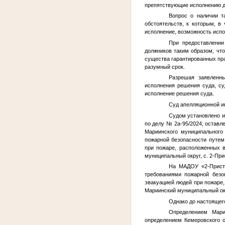
препятствующие исполнению д
Вопрос о наличии т
обстоятельств, к которым, в
исполнение, возможность испо
При предоставлении
должников таким образом, чт
существа гарантированных пра
разумный срок.
Разрешая заявленны
исполнения решения суда, су
исполнение решения суда.
Суд апелляционной и
Судом установлено и
по делу № 2а-95/2024, оставл
Мариинского муниципального
пожарной безопасности путем
при пожаре, расположенных в
муниципальный округ, с. 2-Прис
На МАДОУ «2-Приста
требованиями пожарной безо
эвакуацией людей при пожаре,
Мариинский муниципальный округ
Однако до настоящег
Определением Мари
определением Кемеровского о