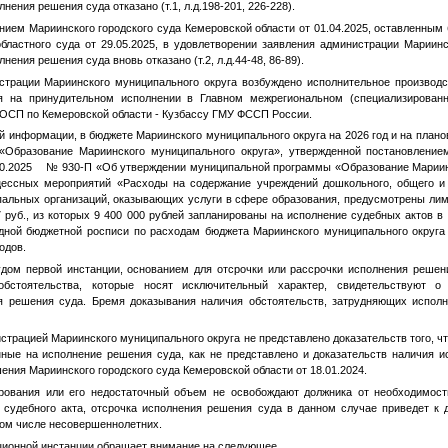
нения решения суда отказано (т.1, л.д.198-201, 226-228).
ением Мариинского городского суда Кемеровской области от 01.04.2025, оставленны
бластного суда от 29.05.2025, в удовлетворении заявления администрации Мариинс
ения решения суда вновь отказано (т.2, л.д.44-48, 86-89).
страции Мариинского муниципального округа возбуждено исполнительное производ
тся на принудительном исполнении в Главном межрегиональном (специализирован
ОСП по Кемеровской области - Кузбассу ГМУ ФССП России.
й информации, в бюджете Мариинского муниципального округа на 2026 год и на плано
«Образование Мариинского муниципального округа», утвержденной постановление
.10.2025 № 930-П «Об утверждении муниципальной программы «Образование Мариин
цессных мероприятий «Расходы на содержание учреждений дошкольного, общего и
ипальных организаций, оказывающих услуги в сфере образования, предусмотрены ли
7 руб., из которых 9 400 000 рублей запланированы на исполнение судебных актов в 
дной бюджетной росписи по расходам бюджета Мариинского муниципального округа
одов.
удом первой инстанции, основанием для отсрочки или рассрочки исполнения реше
стоятельства, которые носят исключительный характер, свидетельствуют о
я решения суда. Бремя доказывания наличия обстоятельств, затрудняющих испол
истрацией Мариинского муниципального округа не представлено доказательств того, 
ные на исполнение решения суда, как не представлено и доказательств наличия и
ния Мариинского городского суда Кемеровской области от 18.01.2024.
рования или его недостаточный объем не освобождают должника от необходимост
 судебного акта, отсрочка исполнения решения суда в данном случае приведет 
 том числе несовершеннолетних.
ционной инстанции обращает внимание на следующее.