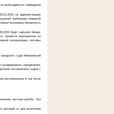
ь из необходимости соблюдения
18.01.2024 на администрацию
рушений требования пожарной
олянка» возложена обязанность
08.2026 будет нарушен баланс
сть провести мероприятия по
жарной сигнализации, системы
 городского суда Кемеровской
 оспариваемого определения,
еделение постановлено судом с
ны или изменения, в том числе
менения, частную жалобу - без
ти месяцев со дня вынесения