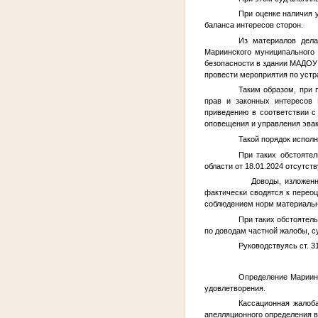
При оценке наличия 
баланса интересов сторон.
Из материалов дела
Мариинского муниципального
безопасности в здании МАДОУ 
провести мероприятия по уст
Таким образом, при 
прав и законных интересов 
приведению в соответствии с
оповещения и управления эвак
Такой порядок испол
При таких обстоятел
области от 18.01.2024 отсутств
Доводы, изложенные
фактически сводятся к переоц
соблюдением норм материально
При таких обстоятель
по доводам частной жалобы, с
Руководствуясь ст. 3
Определение Мариинс
удовлетворения.
Кассационная жалоб
апелляционного определения 