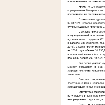
предоставлении отсрочки испол
Кроме того, определ
определением Кемеровского о
предоставлении отсрочки исполн
В отношении админи
02.08.2024, которое находи
службы судебных приставов С
Согласно прилагаемо
в муниципальной программе 
муниципального округа от 22
в разделе 3.8 комплекса про
детей, а также прочих муниц
на 2026 год в объеме 31 736,
прилагаемой выпиской из сво
плановый период 2027 и 2028 г
Как верно указано с
момент обращения в суд об
затруднительности исполнени
заявителе.
Вместе с тем, админ
достаточные меры, направлен
затрудняющих исполнение реше
Отсутствие финанси
вступившего в законную силу
неопределенного круга лиц, в
При этом суд апелля