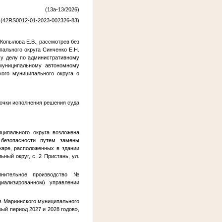
/2026)
(42RS0012-01-2023-002326-83)
Копылова Е.В., рассмотрев без
ального округа Синченко Е.Н.
му делу по административному
 муниципальному автономному
ого муниципального округа о
рочки исполнения решения суда
ципального округа возложена
 безопасности путем замены
жаре, расположенных в здании
ный округ, с. 2 Пристань, ул.
лнительное производство №
иализированном) управлении
в Мариинского муниципального
ый период 2027 и 2028 годов»,