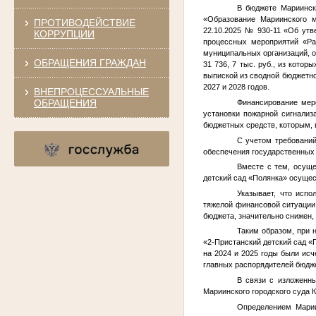
В бюджете Мариинск
«Образование Мариинского м
ПРОТИВОДЕЙСТВИЕ
22.10.2025 № 930-11 «Об утв
КОРРУПЦИИ
процессных мероприятий «Ра
муниципальных организаций, 
ОБРАЩЕНИЯ ГРАЖДАН
31 736, 7 тыс. руб., из кото
выпиской из сводной бюджетно
2027 и 2028 годов.
ВНЕПРОЦЕССУАЛЬНЫЕ
ОБРАЩЕНИЯ
Финансирование мер
установки пожарной сигнализ
бюджетных средств, которым, 
С учетом требований
обеспечения государственных 
Вместе с тем, осущ
детский сад «Полянка» осущес
Указывает, что исп
тяжелой финансовой ситуации 
бюджета, значительно снижен,
Таким образом, при 
«2-Пристанский детский сад «
на 2024 и 2025 годы были ис
главных распорядителей бюдж
В связи с изложенн
Мариинского городского суда К
Определением Марии