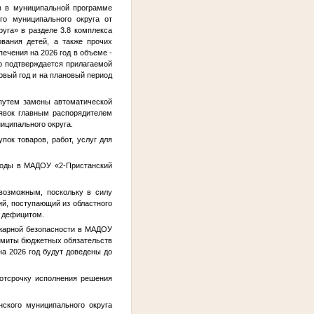
в в муниципальной программе
го муниципального округа от
уга» в разделе 3.8 комплекса
вания детей, а также прочих
чения на 2026 год в объеме -
то подтверждается прилагаемой
овый год и на плановый период
путем замены автоматической
аявок главным распорядителем
иципального округа.
пок товаров, работ, услуг для
риоды в МАДОУ «2-Пристанский
возможным, поскольку в силу
ий, поступающий из областного
м дефицитом.
ожарной безопасности в МАДОУ
лимиты бюджетных обязательств
а 2026 год будут доведены до
 отсрочку исполнения решения
нского муниципального округа