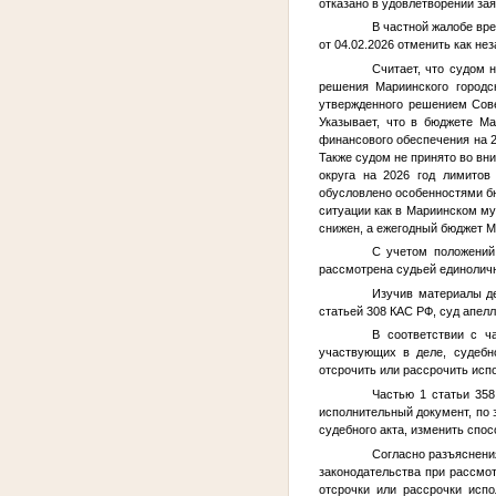
отказано в удовлетворении за
В частной жалобе вр
от 04.02.2026 отменить как н
Считает, что судом 
решения Мариинского городс
утвержденного решением Сове
Указывает, что в бюджете М
финансового обеспечения на 20
Также судом не принято во вн
округа на 2026 год лимитов
обусловлено особенностями бю
ситуации как в Мариинском му
снижен, а ежегодный бюджет М
С учетом положений 
рассмотрена судьей единоличн
Изучив материалы де
статьей 308 КАС РФ, суд апел
В соответствии с ч
участвующих в деле, судебн
отсрочить или рассрочить исп
Частью 1 статьи 358
исполнительный документ, по 
судебного акта, изменить спос
Согласно разъяснени
законодательства при рассмо
отсрочки или рассрочки исп