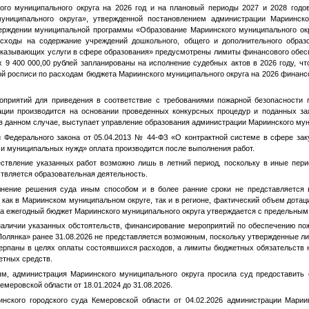
ого муниципального округа на 2026 год и на плановый периоды 2027 и 2028 годо
униципального округа», утвержденной постановлением администрации Мариинско
ерждении муниципальной программы «Образование Мариинского муниципального окр
сходы на содержание учреждений дошкольного, общего и дополнительного образо
оказывающих услуги в сфере образования» предусмотрены лимиты финансового обеспе
рых 9 400 000,00 рублей запланированы на исполнение судебных актов в 2026 году, ч
й росписи по расходам бюджета Мариинского муниципального округа на 2026 финанс
оприятий для приведения в соответствие с требованиями пожарной безопасности 
ации производится на основании проведенных конкурсных процедур и поданных з
в данном случае, выступает управление образования администрации Мариинского мун
 Федерального закона от 05.04.2013 № 44-ФЗ «О контрактной системе в сфере заку
и муниципальных нужд» оплата производится после выполнения работ.
ествление указанных работ возможно лишь в летний период, поскольку в иные пе
твляется образовательная деятельность.
олнение решения суда иным способом и в более ранние сроки не представляется 
как в Мариинском муниципальном округе, так и в регионе, фактический объем дотац
 а ежегодный бюджет Мариинского муниципального округа утверждается с предельны
наличии указанных обстоятельств, финансирование мероприятий по обеспечению п
Полянка» ранее 31.08.2026 не представляется возможным, поскольку утвержденные 
черпаны в целях оплаты состоявшихся расходов, а лимиты бюджетных обязательств н
етных средств.
ым, администрация Мариинского муниципального округа просила суд предоставить
емеровской области от 18.01.2024 до 31.08.2026.
нского городского суда Кемеровской области от 04.02.2026 администрации Марии