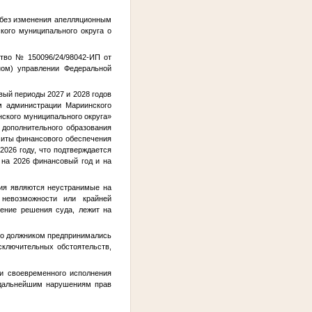
м без изменения апелляционным
кого муниципального округа о
ство № 150096/24/98042-ИП от
ном) управлении Федеральной
вый периоды 2027 и 2028 годов
м администрации Мариинского
ского муниципального округа»
 дополнительного образования
миты финансового обеспечения
2026 году, что подтверждается
 на 2026 финансовый год и на
ния являются неустранимые на
 невозможности или крайней
нение решения суда, лежит на
что должником предпринимались
сключительных обстоятельств,
и своевременного исполнения
к дальнейшим нарушениям прав