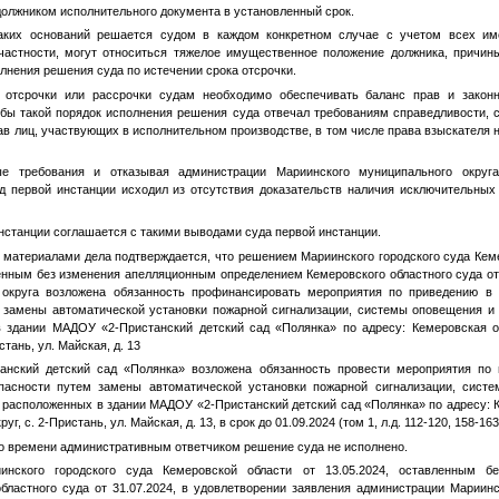
олжником исполнительного документа в установленный срок.
аких оснований решается судом в каждом конкретном случае с учетом всех и
 частности, могут относиться тяжелое имущественное положение должника, причи
лнения решения суда по истечении срока отсрочки.
 отсрочки или рассрочки судам необходимо обеспечивать баланс прав и закон
обы такой порядок исполнения решения суда отвечал требованиям справедливости, с
в лиц, участвующих в исполнительном производстве, в том числе права взыскателя н
е требования и отказывая администрации Мариинского муниципального округа
д первой инстанции исходил из отсутствия доказательств наличия исключительных
нстанции соглашается с такими выводами суда первой инстанции.
 материалами дела подтверждается, что решением Мариинского городского суда Кеме
енным без изменения апелляционным определением Кемеровского областного суда от
 округа возложена обязанность профинансировать мероприятия по приведению в 
 замены автоматической установки пожарной сигнализации, системы оповещения и
 здании МАДОУ «2-Пристанский детский сад «Полянка» по адресу: Кемеровская о
тань, ул. Майская, д. 13
нский детский сад «Полянка» возложена обязанность провести мероприятия по 
пасности путем замены автоматической установки пожарной сигнализации, сист
 расположенных в здании МАДОУ «2-Пристанский детский сад «Полянка» по адресу: К
, с. 2-Пристань, ул. Майская, д. 13, в срок до 01.09.2024 (том 1, л.д. 112-120, 158-163
о времени административным ответчиком решение суда не исполнено.
инского городского суда Кемеровской области от 13.05.2024, оставленным б
бластного суда от 31.07.2024, в удовлетворении заявления администрации Мариинс