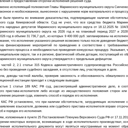
явления о предоставлении отсрочки исполнения решения суда.
еменно исполняющий полномочия Главы Мариинского муниципального округа Синченко
езаконное и необоснованное, вынесенное с нарушением норм материального и процессу
не были приняты во внимание доказательства, подтверждающие наличие обстоятель
кого суда Кемеровской области. Суд не учел, что все средства бюджета Мариинс
та народных депутатов Мариинского муниципального округа от 18.12.2025 № 104/3
ариинского муниципального округа на 2026 год и на плановый период 2027 и 202
26 год в объеме 31 736,7 руб., из которых 9 400 000 руб. запланированы на исполнен
имание, что исполнение указанного решения возможно только после доведения бюдже
 на финансирование мероприятий по приведению в соответствии с требованиями
джетного процесса и необходимостью проведения конкурсных процедур. Указывает, 
ниципальном округе, так и в регионе, фактический объем дотации, поступающий из об
ариинского муниципального округа утверждается с предельным дефицитом.
частей 2, 2.1 статьи 315 Кодекса административного судопроизводства Российск
о без проведения судебного заседания, в отсутствие лиц, участвующих в деле.
ла, доводы частной жалобы, проверив законность и обоснованность обжалуемого о
ляционной инстанции приходит к следующим выводам.
астью 1 статьи 189 КАС РФ суд, рассмотревший административное дело, в соот
ого пристава-исполнителя либо исходя из имущественного положения сторон или 
олнение решения суда, изменить способ и порядок его исполнения.
 КАС РФ установлено, что при наличии обстоятельств, затрудняющих исполнение с
заявлению взыскателя, должника или судебного пристава-исполнителя вправе отсроч
об и порядок его исполнения.
ям, изложенным в пункте 25 Постановления Пленума Верховного Суда РФ от 17.11.2
трении некоторых вопросов, возникающих в ходе исполнительного производства», ос
олнения исполнительного документа могут являться неустранимые на момент обра