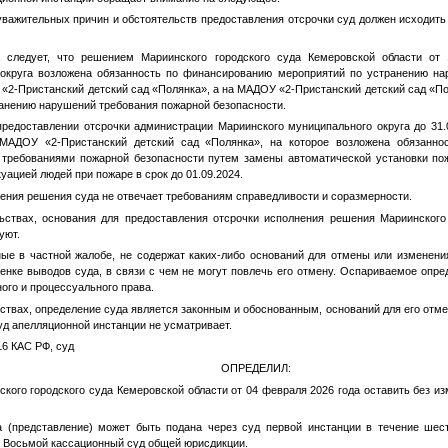
уважительных причин и обстоятельств предоставления отсрочки суд должен исходит
 следует, что решением Мариинского городского суда Кемеровской области от 
 округа возложена обязанность по финансированию мероприятий по устранению на
«2-Пристанский детский сад «Полянка», а на МАДОУ «2-Пристанский детский сад «П
ранению нарушений требования пожарной безопасности.
предоставлении отсрочки администрации Мариинского муниципального округа до 31.
МАДОУ «2-Пристанский детский сад «Полянка», на которое возложена обязанно
 требованиями пожарной безопасности путем замены автоматической установки по
уацией людей при пожаре в срок до 01.09.2024.
нения решения суда не отвечает требованиям справедливости и соразмерности.
ьствах, основания для предоставления отсрочки исполнения решения Мариинского
уют.
 в частной жалобе, не содержат каких-либо оснований для отмены или изменения
енке выводов суда, в связи с чем не могут повлечь его отмену. Оспариваемое опр
го и процессуального права.
ствах, определение суда является законным и обоснованным, оснований для его отме
уд апелляционной инстанции не усматривает.
16 КАС РФ, суд
ОПРЕДЕЛИЛ:
кого городского суда Кемеровской области от 04 февраля 2026 года оставить без из
а (представление) может быть подана через суд первой инстанции в течение шес
в Восьмой кассационный суд общей юрисдикции.