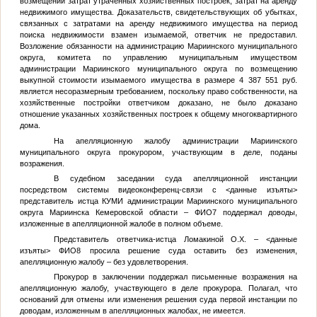
возмещении затрат утраченных хозяйственных построек, затрат на аренду
недвижимого имущества. Доказательств, свидетельствующих об убытках,
связанных с затратами на аренду недвижимого имущества на период
поиска недвижимости взамен изымаемой, ответчик не предоставил.
Возложение обязанности на администрацию Мариинского муниципального
округа, комитета по управлению муниципальным имуществом
администрации Мариинского муниципального округа по возмещению
выкупной стоимости изымаемого имущества в размере 4 387 551 руб.
является несоразмерным требованием, поскольку право собственности, на
хозяйственные постройки ответчиком доказано, не было доказано
отношение указанных хозяйственных построек к общему многоквартирного
дома.
На апелляционную жалобу администрации Мариинского
муниципального округа прокурором, участвующим в деле, поданы
возражения.
В судебном заседании суда апелляционной инстанции
посредством системы видеоконференц-связи с
<данные изъяты>
представитель истца КУМИ администрации Мариинского муниципального
округа Мариинска Кемеровской области –
ФИО7
поддержал доводы,
изложенные в апелляционной жалобе в полном объеме.
Представитель ответчика-истца Ломакиной О.Х. –
<данные
изъяты>
ФИО8
просила решение суда оставить без изменения,
апелляционную жалобу – без удовлетворения.
Прокурор в заключении поддержал письменные возражения на
апелляционную жалобу, участвующего в деле прокурора. Полагал, что
оснований для отмены или изменения решения суда первой инстанции по
доводам, изложенным в апелляционных жалобах, не имеется.