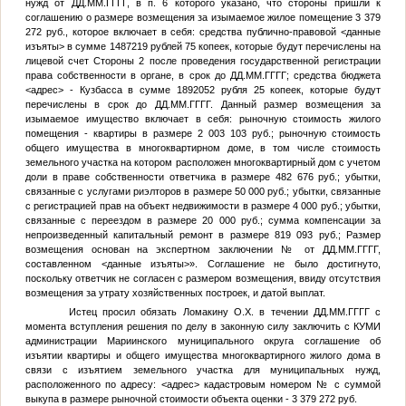
нужд от
ДД.ММ.ГГГГ
, в п. 6 которого указано, что стороны пришли к
соглашению о размере возмещения за изымаемое жилое помещение 3 379
272 руб., которое включает в себя: средства публично-правовой
<данные
изъяты>
в сумме 1487219 рублей 75 копеек, которые будут перечислены на
лицевой счет Стороны 2 после проведения государственной регистрации
права собственности в органе, в срок до
ДД.ММ.ГГГГ
; средства бюджета
<адрес>
- Кузбасса в сумме 1892052 рубля 25 копеек, которые будут
перечислены в срок до
ДД.ММ.ГГГГ
. Данный размер возмещения за
изымаемое имущество включает в себя: рыночную стоимость жилого
помещения - квартиры в размере 2 003 103 руб.; рыночную стоимость
общего имущества в многоквартирном доме, в том числе стоимость
земельного участка на котором расположен многоквартирный дом с учетом
доли в праве собственности ответчика в размере 482 676 руб.; убытки,
связанные с услугами риэлторов в размере 50 000 руб.; убытки, связанные
с регистрацией прав на объект недвижимости в размере 4 000 руб.; убытки,
связанные с переездом в размере 20 000 руб.; сумма компенсации за
непроизведенный капитальный ремонт в размере 819 093 руб.; Размер
возмещения основан на экспертном заключении
№
от
ДД.ММ.ГГГГ
,
составленном
<данные изъяты>
». Соглашение не было достигнуто,
поскольку ответчик не согласен с размером возмещения, ввиду отсутствия
возмещения за утрату хозяйственных построек, и датой выплат.
Истец просил обязать Ломакину О.Х. в течении
ДД.ММ.ГГГГ
с
момента вступления решения по делу в законную силу заключить с КУМИ
администрации Мариинского муниципального округа соглашение об
изъятии квартиры и общего имущества многоквартирного жилого дома в
связи с изъятием земельного участка для муниципальных нужд,
расположенного по адресу:
<адрес>
кадастровым номером
№
с суммой
выкупа в размере рыночной стоимости объекта оценки - 3 379 272 руб.