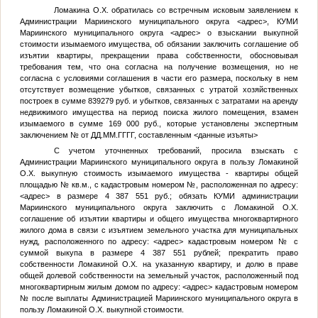
Ломакина О.Х. обратилась со встречным исковым заявлением к
Администрации Мариинского муниципального округа
<адрес>
, КУМИ
Мариинского муниципального округа
<адрес>
о взыскании выкупной
стоимости изымаемого имущества, об обязании заключить соглашение об
изъятии квартиры, прекращении права собственности, обосновывая
требования тем, что она согласна на получение возмещения, но не
согласна с условиями соглашения в части его размера, поскольку в нем
отсутствует возмещение убытков, связанных с утратой хозяйственных
построек в сумме 839279 руб. и убытков, связанных с затратами на аренду
недвижимого имущества на период поиска жилого помещения, взамен
изымаемого в сумме 169 000 руб., которые установлены экспертным
заключением
№
от
ДД.ММ.ГГГГ
, составленным
<данные изъяты>
С учетом уточненных требований, просила взыскать с
Администрации Мариинского муниципального округа в пользу Ломакиной
О.Х. выкупную стоимость изымаемого имущества - квартиры общей
площадью
№
кв.м., с кадастровым номером
№
, расположенная по адресу:
<адрес>
в размере 4 387 551 руб.; обязать КУМИ администрации
Мариинского муниципального округа заключить с Ломакиной О.Х.
соглашение об изъятии квартиры и общего имущества многоквартирного
жилого дома в связи с изъятием земельного участка для муниципальных
нужд, расположенного по адресу:
<адрес>
кадастровым номером
№
с
суммой выкупа в размере 4 387 551 рублей; прекратить право
собственности Ломакиной О.Х. на указанную квартиру, и долю в праве
общей долевой собственности на земельный участок, расположенный под
многоквартирным жилым домом по адресу:
<адрес>
кадастровым номером
№
после выплаты Администрацией Мариинского муниципального округа в
пользу Ломакиной О.Х. выкупной стоимости.