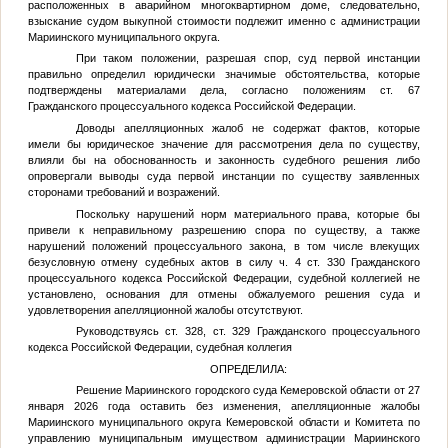
расположенных в аварийном многоквартирном доме, следовательно,
взыскание судом выкупной стоимости подлежит именно с администрации
Мариинского муниципального округа.
При таком положении, разрешая спор, суд первой инстанции
правильно определил юридически значимые обстоятельства, которые
подтверждены материалами дела, согласно положениям ст. 67
Гражданского процессуального кодекса Российской Федерации.
Доводы апелляционных жалоб не содержат фактов, которые
имели бы юридическое значение для рассмотрения дела по существу,
влияли бы на обоснованность и законность судебного решения либо
опровергали выводы суда первой инстанции по существу заявленных
сторонами требований и возражений.
Поскольку нарушений норм материального права, которые бы
привели к неправильному разрешению спора по существу, а также
нарушений положений процессуального закона, в том числе влекущих
безусловную отмену судебных актов в силу ч. 4 ст. 330 Гражданского
процессуального кодекса Российской Федерации, судебной коллегией не
установлено, основания для отмены обжалуемого решения суда и
удовлетворения апелляционной жалобы отсутствуют.
Руководствуясь ст. 328, ст. 329 Гражданского процессуального
кодекса Российской Федерации, судебная коллегия
ОПРЕДЕЛИЛА:
Решение Мариинского городского суда Кемеровской области от 27
января 2026 года оставить без изменения, апелляционные жалобы
Мариинского муниципального округа Кемеровской области и Комитета по
управлению муниципальным имуществом администрации Мариинского