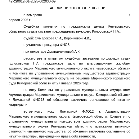
42RS0012-01-2025-002038-09
АПЕЛЛЯЦИОННОЕ ОПРЕДЕЛЕНИЕ
г. Кемерово 7
апреля 2026 г.
Судебная коллегия по гражданским делам Кемеровского
областного суда в составе председательствующего Колосовской Н.А.,
судей: Сумарокова С.И., Воронковой И.В.,
с участием прокурора
ФИО3
при секретаре Дмитриченковой А.К.,
рассмотрев в открытом судебном заседании по докладу судьи
Колосовской Н.А. гражданское дело по апелляционным жалобам
администрации Мариинского муниципального округа Кемеровской области
и Комитета по управлению муниципальным имуществом администрации
Мариинского муниципального округа на решение Мариинского городского
суда Кемеровской области от 27 января 2026 года
по иску Комитета по управлению муниципальным имуществом
Администрации Мариинского муниципального округа Кемеровской области
к Ломакиной
ФИО13
об обязании заключить соглашение об изъятии
квартиры, и
встречному иску Ломакиной
ФИО12
к Администрации
Мариинского муниципального округа Кемеровской области, Комитету по
управлению муниципальным имуществом администрации Мариинского
муниципального округа Кемеровской области о взыскании выкупной
стоимости изымаемого имущества, об обязании заключить соглашение об
изъятии квартиры, прекращении права собственности,