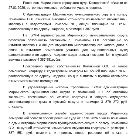
Решением Мариинского городского суда Кемеровской области от
27.01.2026, встречные исковые требования удовлетворены.
С Администрации Мариинского муниципального округа в пользу
Ломакиной О.Х. взыскана выкупная стоимость изымаемого имущества -
квартиры с кадастровым номером
№
, общей площадью
№
кв.м.,
расположенную по адресу:
<адрес>
, в размере 4 387 рубль.
На КУМИ администрации Мариинского муниципального округа
возложена обязанность заключить с Ломакиной О.Х. соглашение об
изъятии квартиры и общего имущества многоквартирного жилого дома в
связи с изъятием земельного участка для муниципальных нужд
расположенного по адресу:
<адрес>
кадастровым номером
№
с суммой
выкупа в размере 4 387 551рубль.
Прекращено право собственности Ломакиной О.Х. на жилое
помещение -квартиру с кадастровым номером
№
, общей площадью
№
.м.,
расположенную по адресу:
<адрес>
, со дня выплаты выкупной стоимости
изымаемого жилого помещения.
В удовлетворении исковых требований КУМИ администрации
Мариинского муниципального округа к Ломакиной О.Х об обязании
заключить соглашение об изъятии квартиры и общего имущества
многоквартирного дома с суммой выкупа в размере 3 379 272 руб.
отказано.
В апелляционной жалобе администрация города Мариинска
Кемеровской области просит решение суда от 27.01.2026 в части взыскания
с администрации Мариинского муниципального округа в пользу Ломакиной
О.Х. выкупной стоимости изымаемого имущества-квартиры в размере 4
387 551 руб. отменить и принять новое решение об отказе в