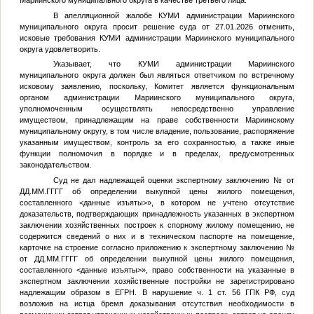
Мариинского муниципального округа в качестве третьего лица.
В апелляционной жалобе КУМИ администрации Мариинского
муниципального округа просит решение суда от 27.01.2026 отменить,
исковые требования КУМИ администрации Мариинского муниципального
округа удовлетворить.
Указывает, что КУМИ администрации Мариинского
муниципального округа должен был являться ответчиком по встречному
исковому заявлению, поскольку, Комитет является функциональным
органом администрации Мариинского муниципального округа,
уполномоченным осуществлять непосредственно управление
имуществом, принадлежащим на праве собственности Мариинскому
муниципальному округу, в том числе владение, пользование, распоряжение
указанным имуществом, контроль за его сохранностью, а также иные
функции полномочия в порядке и в пределах, предусмотренных
законодательством.
Суд не дал надлежащей оценки экспертному заключению
№
от
ДД.ММ.ГГГГ
об определении выкупной цены жилого помещения,
составленного
<данные изъяты>
», в котором не учтено отсутствие
доказательств, подтверждающих принадлежность указанных в экспертном
заключении хозяйственных построек к спорному жилому помещению, не
содержится сведений о них и в техническом паспорте на помещение,
карточке на строение согласно приложению к экспертному заключению
№
от
ДД.ММ.ГГГГ
об определении выкупной цены жилого помещения,
составленного
<данные изъяты>
», право собственности на указанные в
экспертном заключении хозяйственные постройки не зарегистрировано
надлежащим образом в ЕГРН. В нарушение ч. 1 ст. 56 ГПК РФ, суд
возложив на истца бремя доказывания отсутствия необходимости в