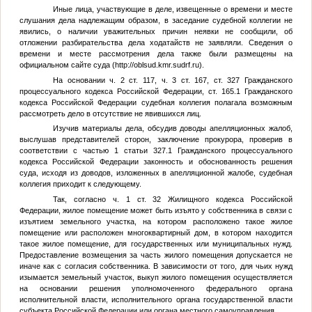
Иные лица, участвующие в деле, извещенные о времени и месте
слушания дела надлежащим образом, в заседание судебной коллегии не
явились, о наличии уважительных причин неявки не сообщили, об
отложении разбирательства дела ходатайств не заявляли. Сведения о
времени и месте рассмотрения дела также были размещены на
официальном сайте суда (http://oblsud.kmr.sudrf.ru).
На основании ч. 2 ст. 117, ч. 3 ст. 167, ст. 327 Гражданского
процессуального кодекса Российской Федерации, ст. 165.1 Гражданского
кодекса Российской Федерации судебная коллегия полагала возможным
рассмотреть дело в отсутствие не явившихся лиц.
Изучив материалы дела, обсудив доводы апелляционных жалоб,
выслушав представителей сторон, заключение прокурора, проверив в
соответствии с частью 1 статьи 327.1 Гражданского процессуального
кодекса Российской Федерации законность и обоснованность решения
суда, исходя из доводов, изложенных в апелляционной жалобе, судебная
коллегия приходит к следующему.
Так, согласно ч. 1 ст. 32 Жилищного кодекса Российской
Федерации, жилое помещение может быть изъято у собственника в связи с
изъятием земельного участка, на котором расположено такое жилое
помещение или расположен многоквартирный дом, в котором находится
такое жилое помещение, для государственных или муниципальных нужд.
Предоставление возмещения за часть жилого помещения допускается не
иначе как с согласия собственника. В зависимости от того, для чьих нужд
изымается земельный участок, выкуп жилого помещения осуществляется
на основании решения уполномоченного федерального органа
исполнительной власти, исполнительного органа государственной власти
субъекта Российской Федерации или органа местного самоуправления.