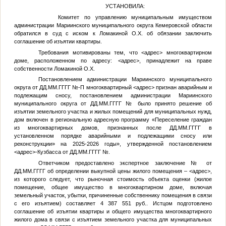
УСТАНОВИЛА:
Комитет по управлению муниципальным имуществом
администрации Мариинского муниципального округа Кемеровской области
обратился в суд с иском к Ломакиной О.Х. об обязании заключить
соглашение об изъятии квартиры.
Требования мотивированы тем, что
<адрес>
многоквартирном
доме, расположенном по адресу:
<адрес>
, принадлежит на праве
собственности Ломакиной О.Х.
Постановлением администрации Мариинского муниципального
округа от
ДД.ММ.ГГГГ
№
-П многоквартирный
<адрес>
признан аварийным и
подлежащим сносу, постановлением администрации Мариинского
муниципального округа от
ДД.ММ.ГГГГ
№
было принято решение об
изъятии земельного участка и жилых помещений для муниципальных нужд,
дом включен в региональную адресную программу «Переселение граждан
из многоквартирных домов, признанных после
ДД.ММ.ГГГГ
в
установленном порядке аварийными и подлежащими сносу или
реконструкции» на 2025-2026 годы», утвержденной постановлением
<адрес>
-Кузбасса от
ДД.ММ.ГГГГ
№
.
Ответчиком предоставлено экспертное заключение
№
от
ДД.ММ.ГГГГ
об определении выкупной цены жилого помещения –
<адрес>
,
из которого следует, что рыночная стоимость объекта оценки (жилое
помещение, общее имущество в многоквартирном доме, включая
земельный участок, убытки, причиненные собственнику помещения в связи
с его изъятием) составляет 4 387 551 руб.. Истцом подготовлено
соглашение об изъятии квартиры и общего имущества многоквартирного
жилого дома в связи с изъятием земельного участка для муниципальных