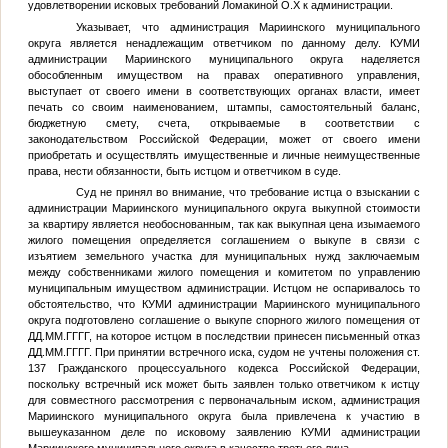
удовлетворении исковых требований Ломакиной О.Х к администрации.
Указывает, что администрация Мариинского муниципального
округа является ненадлежащим ответчиком по данному делу. КУМИ
администрации Мариинского муниципального округа наделяется
обособленным имуществом на правах оперативного управления,
выступает от своего имени в соответствующих органах власти, имеет
печать со своим наименованием, штампы, самостоятельный баланс,
бюджетную смету, счета, открываемые в соответствии с
законодательством Российской Федерации, может от своего имени
приобретать и осуществлять имущественные и личные неимущественные
права, нести обязанности, быть истцом и ответчиком в суде.
Суд не принял во внимание, что требование истца о взыскании с
администрации Мариинского муниципального округа выкупной стоимости
за квартиру является необоснованным, так как выкупная цена изымаемого
жилого помещения определяется соглашением о выкупе в связи с
изъятием земельного участка для муниципальных нужд заключаемым
между собственниками жилого помещения и комитетом по управлению
муниципальным имуществом администрации. Истцом не оспаривалось то
обстоятельство, что КУМИ администрации Мариинского муниципального
округа подготовлено соглашение о выкупе спорного жилого помещения от
ДД.ММ.ГГГГ
, на которое истцом в последствии принесен письменный отказ
ДД.ММ.ГГГГ
. При принятии встречного иска, судом не учтены положения ст.
137 Гражданского процессуального кодекса Российской Федерации,
поскольку встречный иск может быть заявлен только ответчиком к истцу
для совместного рассмотрения с первоначальным иском, администрация
Мариинского муниципального округа была привлечена к участию в
вышеуказанном деле по исковому заявлению КУМИ администрации