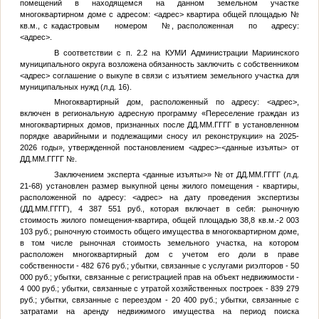
помещений в находящемся на данном земельном участке
многоквартирном доме с адресом:
<адрес>
квартира общей площадью
№
кв.м., с кадастровым номером
№
, расположенная по адресу:
<адрес>
.
В соответствии с п. 2.2 на КУМИ Администрации Мариинского
муниципального округа возложена обязанность заключить с собственником
<адрес>
соглашение о выкупе в связи с изъятием земельного участка для
муниципальных нужд (л.д. 16).
Многоквартирный дом, расположенный по адресу:
<адрес>
,
включен в региональную адресную программу «Переселение граждан из
многоквартирных домов, признанных после
ДД.ММ.ГГГГ
в установленном
порядке аварийными и подлежащими сносу ил реконструкции» на 2025-
2026 годы», утвержденной постановлением
<адрес>
-
<данные изъяты>
от
ДД.ММ.ГГГГ
№
.
Заключением эксперта
<данные изъяты>
»
№
от
ДД.ММ.ГГГГ
(л.д.
21-68) установлен размер выкупной цены жилого помещения - квартиры,
расположенной по адресу:
<адрес>
на дату проведения экспертизы
(
ДД.ММ.ГГГГ
), 4 387 551 руб., которая включает в себя: рыночную
стоимость жилого помещения-квартира, общей площадью 38,8 кв.м.-2 003
103 руб.; рыночную стоимость общего имущества в многоквартирном доме,
в том числе рыночная стоимость земельного участка, на котором
расположен многоквартирный дом с учетом его доли в праве
собственности - 482 676 руб.; убытки, связанные с услугами риэлторов - 50
000 руб.; убытки, связанные с регистрацией прав на объект недвижимости -
4 000 руб.; убытки, связанные с утратой хозяйственных построек - 839 279
руб.; убытки, связанные с переездом - 20 400 руб.; убытки, связанные с
затратами на аренду недвижимого имущества на период поиска