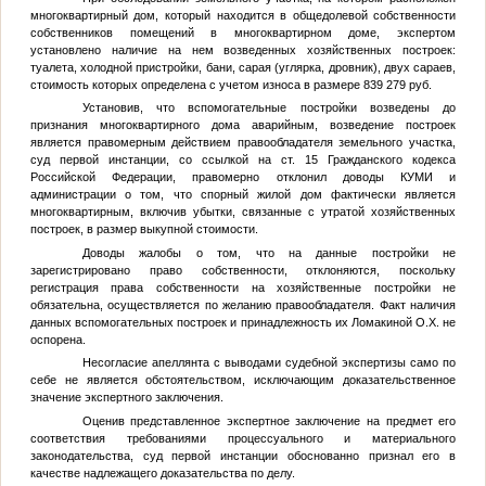
многоквартирный дом, который находится в общедолевой собственности
собственников помещений в многоквартирном доме, экспертом
установлено наличие на нем возведенных хозяйственных построек:
туалета, холодной пристройки, бани, сарая (углярка, дровник), двух сараев,
стоимость которых определена с учетом износа в размере 839 279 руб.
Установив, что вспомогательные постройки возведены до
признания многоквартирного дома аварийным, возведение построек
является правомерным действием правообладателя земельного участка,
суд первой инстанции, со ссылкой на ст. 15 Гражданского кодекса
Российской Федерации, правомерно отклонил доводы КУМИ и
администрации о том, что спорный жилой дом фактически является
многоквартирным, включив убытки, связанные с утратой хозяйственных
построек, в размер выкупной стоимости.
Доводы жалобы о том, что на данные постройки не
зарегистрировано право собственности, отклоняются, поскольку
регистрация права собственности на хозяйственные постройки не
обязательна, осуществляется по желанию правообладателя. Факт наличия
данных вспомогательных построек и принадлежность их Ломакиной О.Х. не
оспорена.
Несогласие апеллянта с выводами судебной экспертизы само по
себе не является обстоятельством, исключающим доказательственное
значение экспертного заключения.
Оценив представленное экспертное заключение на предмет его
соответствия требованиями процессуального и материального
законодательства, суд первой инстанции обоснованно признал его в
качестве надлежащего доказательства по делу.