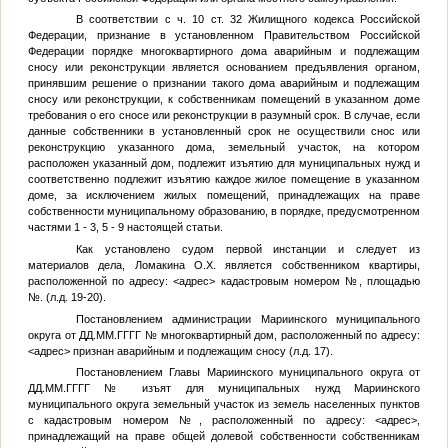
В соответствии с ч. 10 ст. 32 Жилищного кодекса Российской
Федерации, признание в установленном Правительством Российской
Федерации порядке многоквартирного дома аварийным и подлежащим
сносу или реконструкции является основанием предъявления органом,
принявшим решение о признании такого дома аварийным и подлежащим
сносу или реконструкции, к собственникам помещений в указанном доме
требования о его сносе или реконструкции в разумный срок. В случае, если
данные собственники в установленный срок не осуществили снос или
реконструкцию указанного дома, земельный участок, на котором
расположен указанный дом, подлежит изъятию для муниципальных нужд и
соответственно подлежит изъятию каждое жилое помещение в указанном
доме, за исключением жилых помещений, принадлежащих на праве
собственности муниципальному образованию, в порядке, предусмотренном
частями 1 - 3, 5 - 9 настоящей статьи.
Как установлено судом первой инстанции и следует из
материалов дела, Ломакина О.Х. является собственником квартиры,
расположенной по адресу:
<адрес>
кадастровым номером
№
, площадью
№
. (л.д. 19-20).
Постановлением администрации Мариинского муниципального
округа от
ДД.ММ.ГГГГ
№
многоквартирный дом, расположенный по адресу:
<адрес>
признан аварийным и подлежащим сносу (л.д. 17).
Постановлением Главы Мариинского муниципального округа от
ДД.ММ.ГГГГ
№
изъят для муниципальных нужд Мариинского
муниципального округа земельный участок из земель населенных пунктов
с кадастровым номером
№
, расположенный по адресу:
<адрес>
,
принадлежащий на праве общей долевой собственности собственникам