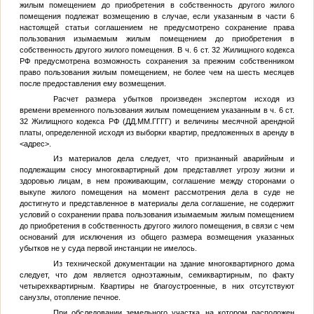
жилым помещением до приобретения в собственность другого жилого
помещения подлежат возмещению в случае, если указанным в части 6
настоящей статьи соглашением не предусмотрено сохранение права
пользования изымаемым жилым помещением до приобретения в
собственность другого жилого помещения. В ч. 6 ст. 32 Жилищного кодекса
РФ предусмотрена возможность сохранения за прежним собственником
право пользования жилым помещением, не более чем на шесть месяцев
после предоставления ему возмещения.
Расчет размера убытков произведен экспертом исходя из
времени временного пользования жилым помещением указанным в ч. 6 ст.
32 Жилищного кодекса РФ (
ДД.ММ.ГГГГ
) и величины месячной арендной
платы, определенной исходя из выборки квартир, предложенных в аренду в
<адрес>
.
Из материалов дела следует, что признанный аварийным и
подлежащим сносу многоквартирный дом представляет угрозу жизни и
здоровью лицам, в нем проживающим, соглашение между сторонами о
выкупе жилого помещения на момент рассмотрения дела в суде не
достигнуто и представленное в материалы дела соглашение, не содержит
условий о сохранении права пользования изымаемым жилым помещением
до приобретения в собственность другого жилого помещения, в связи с чем
оснований для исключения из общего размера возмещения указанных
убытков не у суда первой инстанции не имелось.
Из технической документации на здание многоквартирного дома
следует, что дом является одноэтажным, семиквартирным, по факту
четырехквартирным. Квартиры не благоустроенные, в них отсутствуют
санузлы, отопление печное.
При обследовании земельного участка, на котором расположен