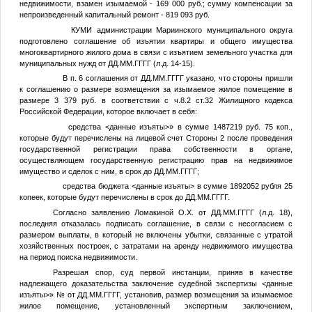
недвижимости, взамен изымаемой - 169 000 руб.; сумму компенсации за
непроизведенный капитальный ремонт - 819 093 руб.
КУМИ администрации Мариинского муниципального округа
подготовлено соглашение об изъятии квартиры и общего имущества
многоквартирного жилого дома в связи с изъятием земельного участка для
муниципальных нужд от
ДД.ММ.ГГГГ
(л.д. 14-15).
В п. 6 соглашения от
ДД.ММ.ГГГГ
указано, что стороны пришли
к соглашению о размере возмещения за изымаемое жилое помещение в
размере 3 379 руб. в соответствии с ч.8.2 ст.32 Жилищного кодекса
Российской Федерации, которое включает в себя:
средства
<данные изъяты>
» в сумме 1487219 руб. 75 коп.,
которые будут перечислены на лицевой счет Стороны 2 после проведения
государственной регистрации права собственности в органе,
осуществляющем государственную регистрацию прав на недвижимое
имущество и сделок с ним, в срок до
ДД.ММ.ГГГГ
;
средства бюджета
<данные изъяты>
в сумме 1892052 рубля 25
копеек, которые будут перечислены в срок до
ДД.ММ.ГГГГ
.
Согласно заявлению Ломакиной О.Х. от
ДД.ММ.ГГГГ
(л.д. 18),
последняя отказалась подписать соглашение, в связи с несогласием с
размером выплаты, в который не включены убытки, связанные с утратой
хозяйственных построек, с затратами на аренду недвижимого имущества
на период поиска недвижимости.
Разрешая спор, суд первой инстанции, приняв в качестве
надлежащего доказательства заключение судебной экспертизы
<данные
изъяты>
»
№
от
ДД.ММ.ГГГГ
, установив, размер возмещения за изымаемое
жилое помещение, установленный экспертным заключением,