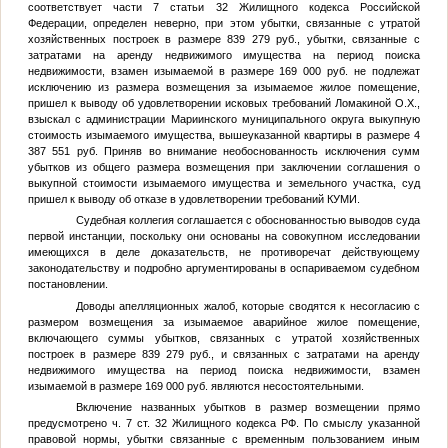
соответствует части 7 статьи 32 Жилищного кодекса Российской
Федерации, определен неверно, при этом убытки, связанные с утратой
хозяйственных построек в размере 839 279 руб., убытки, связанные с
затратами на аренду недвижимого имущества на период поиска
недвижимости, взамен изымаемой в размере 169 000 руб. не подлежат
исключению из размера возмещения за изымаемое жилое помещение,
пришел к выводу об удовлетворении исковых требований Ломакиной О.Х.,
взыскал с администрации Мариинского муниципального округа выкупную
стоимость изымаемого имущества, вышеуказанной квартиры в размере 4
387 551 руб. Приняв во внимание необоснованность исключения сумм
убытков из общего размера возмещения при заключении соглашения о
выкупной стоимости изымаемого имущества и земельного участка, суд
пришел к выводу об отказе в удовлетворении требований КУМИ.
Судебная коллегия соглашается с обоснованностью выводов суда
первой инстанции, поскольку они основаны на совокупном исследовании
имеющихся в деле доказательств, не противоречат действующему
законодательству и подробно аргументированы в оспариваемом судебном
постановлении.
Доводы апелляционных жалоб, которые сводятся к несогласию с
размером возмещения за изымаемое аварийное жилое помещение,
включающего суммы убытков, связанных с утратой хозяйственных
построек в размере 839 279 руб., и связанных с затратами на аренду
недвижимого имущества на период поиска недвижимости, взамен
изымаемой в размере 169 000 руб. являются несостоятельными.
Включение названных убытков в размер возмещении прямо
предусмотрено ч. 7 ст. 32 Жилищного кодекса РФ. По смыслу указанной
правовой нормы, убытки связанные с временным пользованием иным