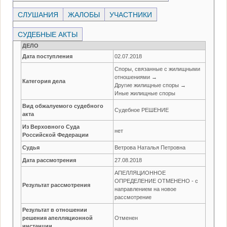
СЛУШАНИЯ
ЖАЛОБЫ
УЧАСТНИКИ
СУДЕБНЫЕ АКТЫ
ДЕЛО
Дата поступления
02.07.2018
Споры, связанные с жилищными
отношениями →
Категория дела
Другие жилищные споры →
Иные жилищные споры
Вид обжалуемого судебного
Судебное РЕШЕНИЕ
акта
Из Верховного Суда
нет
Российской Федерации
Судья
Ветрова Наталья Петровна
Дата рассмотрения
27.08.2018
АПЕЛЛЯЦИОННОЕ
ОПРЕДЕЛЕНИЕ ОТМЕНЕНО - с
Результат рассмотрения
направлением на новое
рассмотрение
Результат в отношении
решения апелляционной
Отменен
инстанции